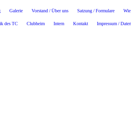
g
Galerie
Vorstand / Über uns
Satzung / Formulare
Wie 
ik des TC
Clubheim
Intern
Kontakt
Impressum / Date