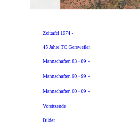
Zeittafel 1974 -
45 Jahre TC Gersweiler
Mannschaften 83 - 89
1983 Mannschaften
Mannschaften 90 - 99
1984 Mannschaften
1990 Mannschaften
Mannschaften 00 - 09
1986 Mannschaften
1991 Mannschaften
Mannschaften 2000
Vorsitzende
1987 Mannschaften
1992 Mannschaften
Mannschaften 2001
Bilder
1988 Mannschaften
1993 Mannschaften
Mannschaften 2002