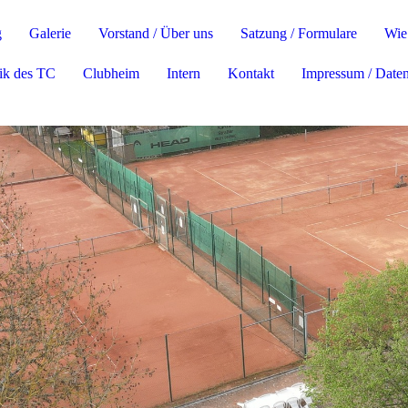
g
Galerie
Vorstand / Über uns
Satzung / Formulare
Wie 
ik des TC
Clubheim
Intern
Kontakt
Impressum / Date