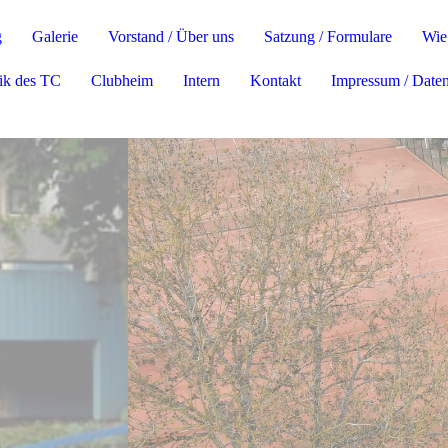
g
Galerie
Vorstand / Über uns
Satzung / Formulare
Wie 
ik des TC
Clubheim
Intern
Kontakt
Impressum / Date